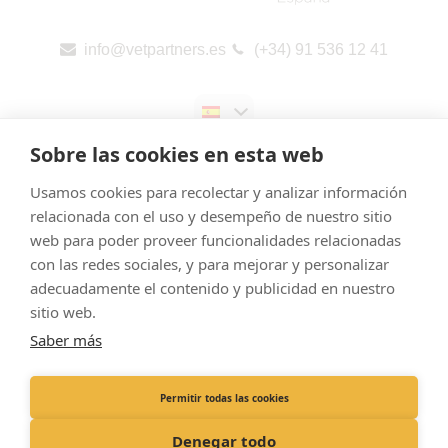
info@vetpartners.es
(+34) 91 536 12 41
Sobre las cookies en esta web
Usamos cookies para recolectar y analizar información
relacionada con el uso y desempeño de nuestro sitio
web para poder proveer funcionalidades relacionadas
Aviso legal
con las redes sociales, y para mejorar y personalizar
Cookies
adecuadamente el contenido y publicidad en nuestro
Política de Privacidad
sitio web.
Saber más
Canal de denuncias
Informes públicos por país (CbCR) de la UE
Permitir todas las cookies
Registered Office: Pedro de Valdivia 10, 2nd plant, 28006 – Madrid
Denegar todo