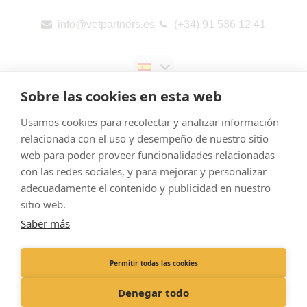
info@vetpartners.es
(+34) 91 536 12 41
Sobre las cookies en esta web
Usamos cookies para recolectar y analizar información
relacionada con el uso y desempeño de nuestro sitio
web para poder proveer funcionalidades relacionadas
Aviso legal
con las redes sociales, y para mejorar y personalizar
Cookies
adecuadamente el contenido y publicidad en nuestro
Política de Privacidad
sitio web.
Saber más
Canal de denuncias
Informes públicos por país (CbCR) de la UE
Permitir todas las cookies
Registered Office: Pedro de Valdivia 10, 2nd plant, 28006 – Madrid
Denegar todo
Registered in Spain. Company No B06972806. © VetPartners 2021