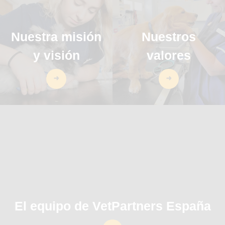
Nuestra misión
Nuestros
y visión
valores
El equipo de VetPartners España