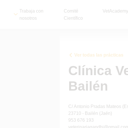
Trabaja con
Comité
VetAcadem
nosotros
Científico
Ver todas las prácticas
Clínica V
Bailén
C/ Antonio Pradas Mateos (Es
23710 - Bailén (Jaén)
953 676 193
veterinariagandhi@gmail.co