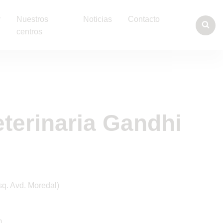
y
Nuestros
Noticias
Contacto
centros
eterinaria Gandhi
q. Avd. Moredal)
m