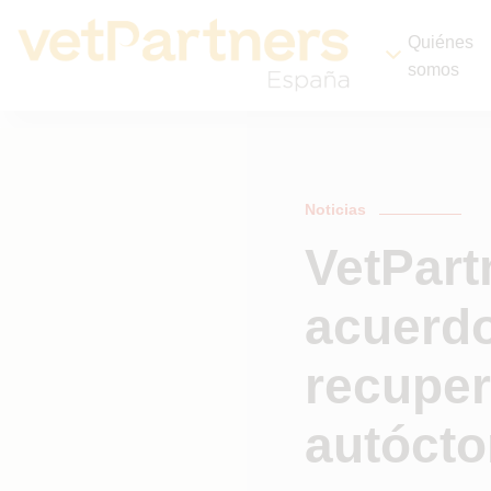
Quiénes
somos
Noticias
VetPart
acuerdo
recuper
autóct