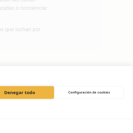
zadas o concienciar
os que luchan por
Denegar todo
Configuración de cookies
Ver todo
Noticias