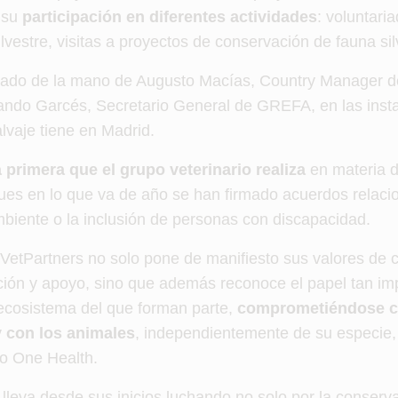
a su
participación en diferentes actividades
: voluntari
lvestre, visitas a proyectos de conservación de fauna si
rmado de la mano de Augusto Macías, Country Manager d
ndo Garcés, Secretario General de GREFA, en las insta
lvaje tiene en Madrid.
 primera que el grupo veterinario realiza
en materia 
pues en lo que va de año se han firmado acuerdos relaci
biente o la inclusión de personas con discapacidad.
VetPartners no solo pone de manifiesto sus valores de c
ción y apoyo, sino que además reconoce el papel tan im
ecosistema del que forman parte,
comprometiéndose co
 con los animales
, independientemente de su especie
to One Health.
lleva desde sus inicios luchando no solo por la conserv