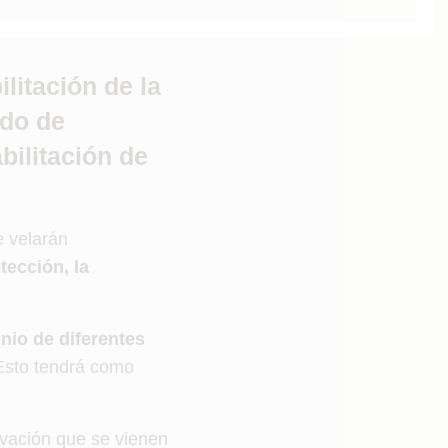
litación de la
rdo de
bilitación de
e velarán
tección, la
inio de diferentes
Esto tendrá como
vación que se vienen