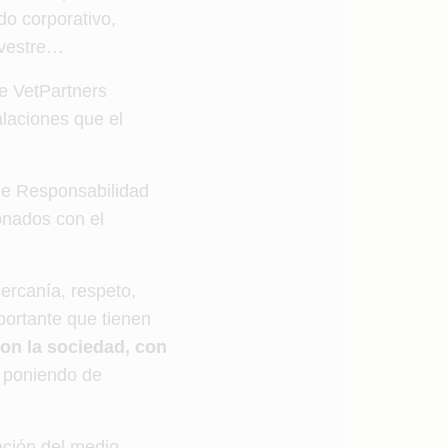
ado corporativo,
lvestre…
e VetPartners
laciones que el
de Responsabilidad
onados con el
ercanía, respeto,
portante que tienen
n la sociedad, con
, poniendo de
ación del medio