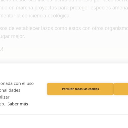
endo en marcha proyectos para proteger especies amena
mentar la conciencia ecológica.
os de establecer lazos como estos con otros organism
ugar mejor.
o!
ionada con el uso
Permitir todas las cookies
onalidades
lizar
eb.
Saber más
VetPartners España