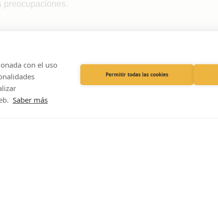
s preocupaciones.
ionada con el uso
Permitir todas las cookies
onalidades
lizar
eb.
Saber más
VetPartners España