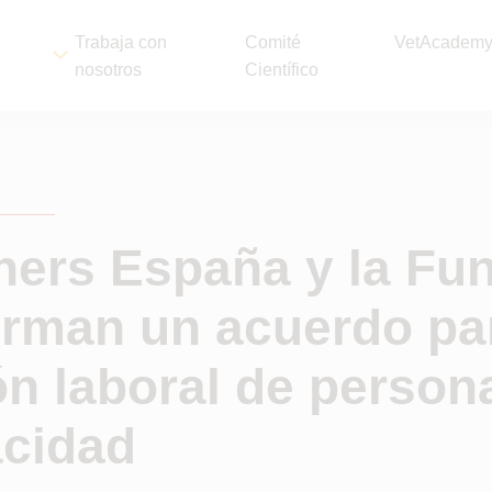
Trabaja con
Comité
VetAcadem
nosotros
Científico
ners España y la Fu
rman un acuerdo par
ón laboral de person
acidad