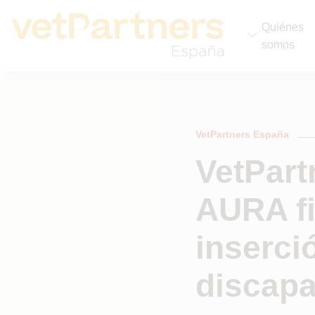
Quiénes
somos
VetPartners España
VetPart
AURA fi
inserci
discap