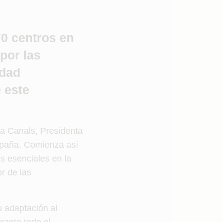
70 centros en
por las
idad
e este
ia Canals, Presidenta
spaña. Comienza así
es esenciales en la
r de las
 adaptación al