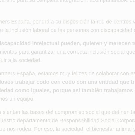
epararle para su completa integración, acompañándole du
ners España, pondrá a su disposición la red de centros 
e la inclusión laboral de las personas con discapacidad 
scapacidad intelectual pueden, quieren y merecen t
mientas para garantizar una correcta inclusión social que
uir a la sociedad.
rtners España, estamos muy felices de colaborar con e
losos trabajar codo con codo con una entidad que tr
iedad como iguales, porque así también trabajamos 
mos un equipo.
s sientan las bases del compromiso social que definen l
uestro departamento de Responsabilidad Social Corpora
ue nos rodea. Por eso, la sociedad, el bienestar animal