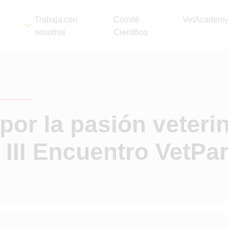
Trabaja con
Comité
VetAcadem
nosotros
Científico
por la pasión veterin
 III Encuentro VetPa