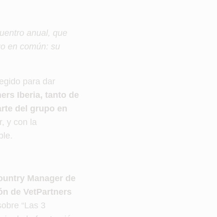
cuentro anual, que
go en común: su
legido para dar
rs Iberia, tanto de
arte del grupo en
, y con la
ble.
ountry Manager de
ón de VetPartners
sobre “Las 3