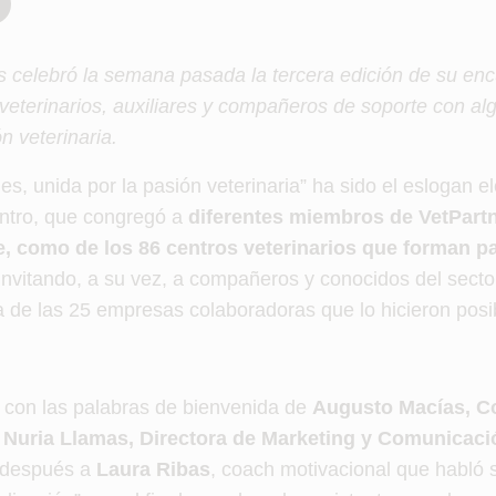
rs celebró la semana pasada la tercera edición de su en
veterinarios, auxiliares y compañeros de soporte
con al
n veterinaria.
ges, unida por la pasión veterinaria” ha sido el eslogan e
ntro, que congregó a
diferentes miembros de VetPartne
te, como de los 86 centros veterinarios que forman p
 invitando, a su vez, a compañeros y conocidos del sector
a de las 25 empresas colaboradoras que lo hicieron posi
con las palabras de bienvenida de
Augusto Macías, C
y Nuria Llamas, Directora de Marketing y Comunicaci
 después a
Laura Ribas
, coach motivacional que habló 