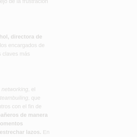
ejo de la frustración
ol, directora de
 los encargados de
as claves más
r
networking
, el
teambuiling
, que
tros con el fin de
mpañeros de manera
momentos
estrechar lazos.
En