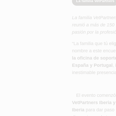
La familia VetPartners
La familia VetPartne
reunió a más de 150 
pasión por la profesió
“La familia que tú eli
nombre a este encue
la oficina de sopor
España y Portugal
,
inestimable presenci
El evento comenzó 
VetPartners Iberia 
Iberia
para dar paso