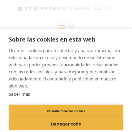
info@vetpartners.es
(+34) 91 536 12 41
Sobre las cookies en esta web
Usamos cookies para recolectar y analizar información
relacionada con el uso y desempeño de nuestro sitio
web para poder proveer funcionalidades relacionadas
Aviso legal
con las redes sociales, y para mejorar y personalizar
Cookies
adecuadamente el contenido y publicidad en nuestro
Política de Privacidad
sitio web.
Saber más
Canal de denuncias
Informes públicos por país (CbCR) de la UE
Permitir todas las cookies
Registered Office: Pedro de Valdivia 10, 2nd plant, 28006 – Madrid
Denegar todo
Registered in Spain. Company No B06972806. © VetPartners 2021