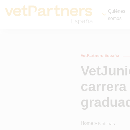
Quiénes
somos
VetPartners España
VetJuni
carrera
gradua
Home
»
Noticias