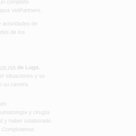
 un completo
mpus VetPartners.
y actividades de
ades de los
ario HA
de Lugo
,
er situaciones y su
o su carrera
 en
umatología y cirugía
d y haber colaborado
io Complutense.